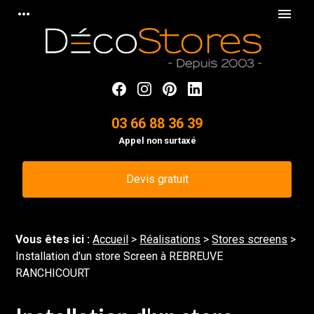
Panneau de gestion des cookies
more_horiz
menu
03 66 88 36 39
Appel non surtaxé
Devis gratuit
Vous êtes ici :
Accueil
>
Réalisations
>
Stores screens
>
Installation d'un store Screen à REBREUVE
RANCHICOURT