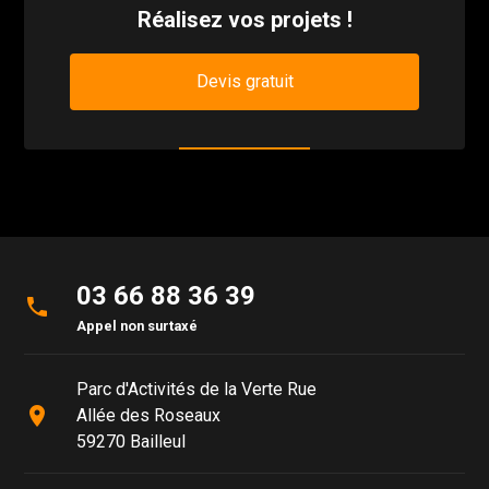
Réalisez vos projets !
Devis gratuit
03 66 88 36 39
phone
Appel non surtaxé
Parc d'Activités de la Verte Rue
place
Allée des Roseaux
59270 Bailleul