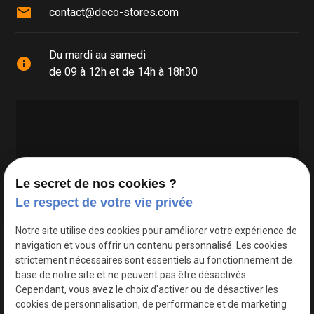
mail
contact@deco-stores.com
Du mardi au samedi
info
de 09 à 12h et de 14h à 18h30
Le secret de nos cookies ?
Le respect de votre vie privée
Google Maps Search API est désactivé.
Autoriser
Notre site utilise des cookies pour améliorer votre expérience de
navigation et vous offrir un contenu personnalisé. Les cookies
strictement nécessaires sont essentiels au fonctionnement de
base de notre site et ne peuvent pas être désactivés.
Cependant, vous avez le choix d'activer ou de désactiver les
cookies de personnalisation, de performance et de marketing