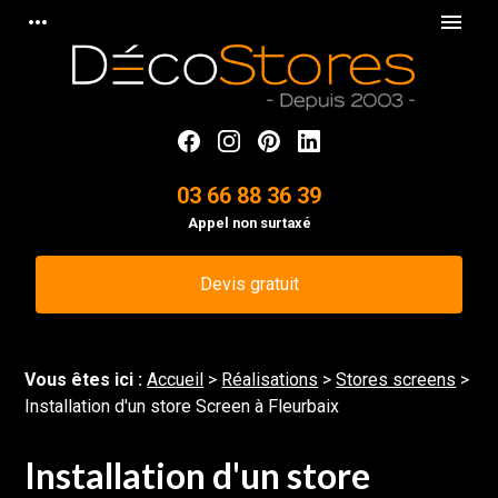
Panneau de gestion des cookies
more_horiz
menu
03 66 88 36 39
Appel non surtaxé
Devis gratuit
Vous êtes ici :
Accueil
>
Réalisations
>
Stores screens
>
Installation d'un store Screen à Fleurbaix
Installation d'un store