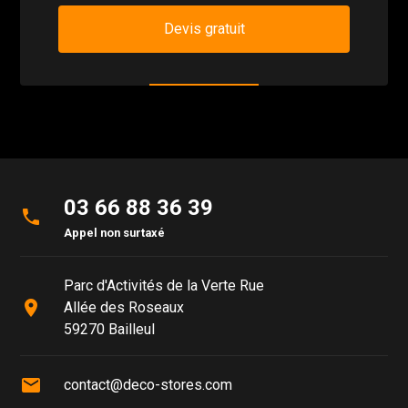
Devis gratuit
03 66 88 36 39
phone
Appel non surtaxé
Parc d'Activités de la Verte Rue
place
Allée des Roseaux
59270 Bailleul
mail
contact@deco-stores.com