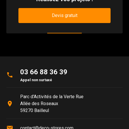
Devis gratuit
03 66 88 36 39
phone
Appel non surtaxé
Parc d'Activités de la Verte Rue
place
Allée des Roseaux
59270 Bailleul
mail
contact@deco-stores.com