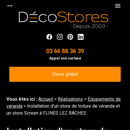
Panneau de gestion des cookies
more_horiz
menu
03 66 88 36 39
Appel non surtaxé
Devis gratuit
Vous êtes ici :
Accueil
>
Réalisations
>
Équipements de
véranda
>
Installation d'un store de toiture de véranda et
un store Screen à FLINES LEZ RACHES