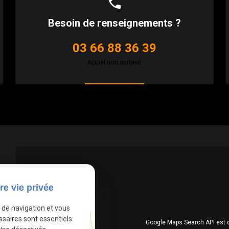
phone
Besoin de renseignements ?
03 66 88 36 39
Appel non surtaxé
re vie privée
e de navigation et vous
ssaires sont essentiels
Google Maps Search API est 