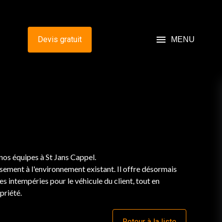
menu
Devis gratuit
MENU
 nos équipes à St Jans Cappel.
sement à l'environnement existant. Il offre désormais
s intempéries pour le véhicule du client, tout en
priété.
Retour à la liste