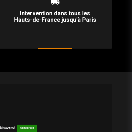
local_shipping
Intervention dans tous les
Hauts-de-France jusqu'à Paris
désactivé.
Autoriser