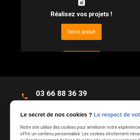
description
Réalisez vos projets !
Devis gratuit
03 66 88 36 39
phone
Appel non surtaxé
Le secret de nos cookies ?
Le respect de vot
Parc d'Activités de la Verte Rue
place
Allée des Roseaux
Notre site utilise des cookies pour améliorer votre expérienc
offrir un contenu personnalisé. Les cookies strictement néce
59270 Bailleul