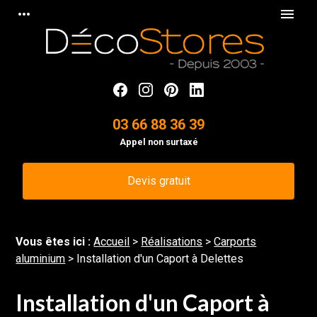
Panneau de gestion des cookies
more_horiz
menu
03 66 88 36 39
Appel non surtaxé
Devis gratuit
Vous êtes ici :
Accueil
>
Réalisations
>
Carports
aluminium
>
Installation d'un Caport à Delettes
Installation d'un Caport à