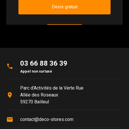
Devis gratuit
03 66 88 36 39
phone
Appel non surtaxé
Parc d'Activités de la Verte Rue
place
Allée des Roseaux
59270 Bailleul
mail
contact@deco-stores.com