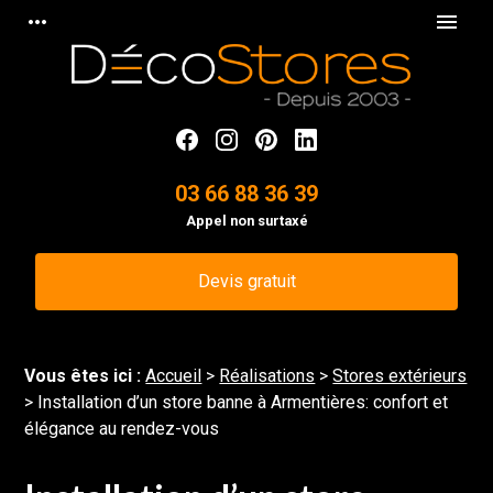
Panneau de gestion des cookies
more_horiz
menu
03 66 88 36 39
Appel non surtaxé
Devis gratuit
Vous êtes ici :
Accueil
>
Réalisations
>
Stores extérieurs
>
Installation d’un store banne à Armentières: confort et
élégance au rendez-vous