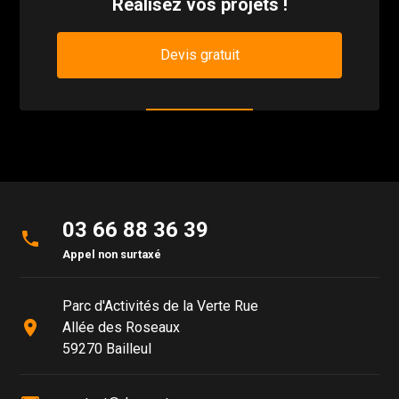
Réalisez vos projets !
Devis gratuit
03 66 88 36 39
phone
Appel non surtaxé
Parc d'Activités de la Verte Rue
place
Allée des Roseaux
59270 Bailleul