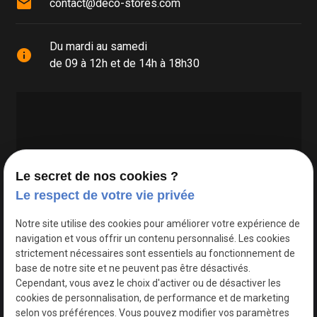
mail
contact@deco-stores.com
Du mardi au samedi
info
de 09 à 12h et de 14h à 18h30
Le secret de nos cookies ?
Le respect de votre vie privée
Google Maps Search API est désactivé.
Autoriser
Notre site utilise des cookies pour améliorer votre expérience de
navigation et vous offrir un contenu personnalisé. Les cookies
strictement nécessaires sont essentiels au fonctionnement de
base de notre site et ne peuvent pas être désactivés.
Cependant, vous avez le choix d'activer ou de désactiver les
cookies de personnalisation, de performance et de marketing
selon vos préférences. Vous pouvez modifier vos paramètres