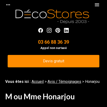
Panneau de gestion des cookies
more_horiz
menu
03 66 88 36 39
Appel non surtaxé
Devis gratuit
Vous êtes ici :
Accueil
>
Avis / Témoignages
>
Honarjou
M ou Mme Honarjou