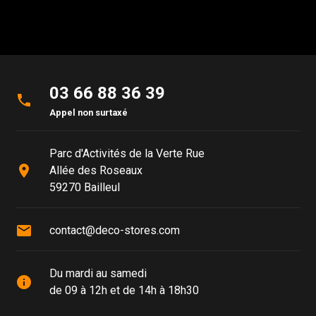
03 66 88 36 39
phone
Appel non surtaxé
Parc d'Activités de la Verte Rue
place
Allée des Roseaux
59270 Bailleul
mail
contact@deco-stores.com
Du mardi au samedi
info
de 09 à 12h et de 14h à 18h30