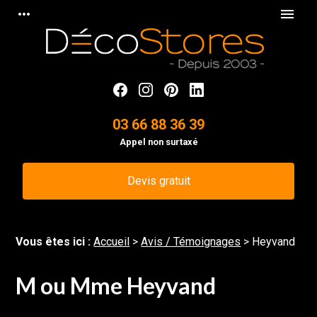
Panneau de gestion des cookies
more_horiz
menu
03 66 88 36 39
Appel non surtaxé
Devis gratuit
Vous êtes ici :
Accueil
>
Avis / Témoignages
>
Heyvand
M ou Mme Heyvand