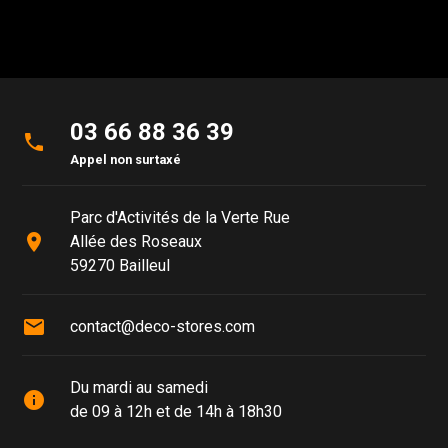
03 66 88 36 39
phone
Appel non surtaxé
Parc d'Activités de la Verte Rue
place
Allée des Roseaux
59270 Bailleul
mail
contact@deco-stores.com
Du mardi au samedi
info
de 09 à 12h et de 14h à 18h30