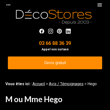
Panneau de gestion des cookies
more_horiz
menu
03 66 88 36 39
Appel non surtaxé
Devis gratuit
Vous êtes ici :
Accueil
>
Avis / Témoignages
>
Hego
M ou Mme Hego