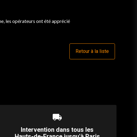
e, les opérateurs ont été apprécié
Retour à la liste
local_shipping
Intervention dans tous les
Hauts-de-France jusqu'à Paris