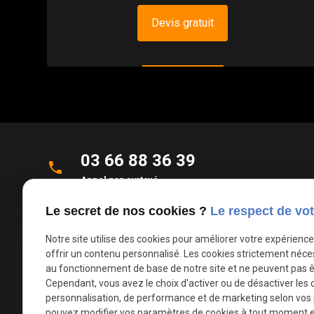
Devis gratuit
03 66 88 36 39
phone
Appel non surtaxé
Le secret de nos cookies ?
Le respect de vot
Parc d'Activités de la Verte Rue
place
Allée des Roseaux
Notre site utilise des cookies pour améliorer votre expérienc
59270 Bailleul
offrir un contenu personnalisé. Les cookies strictement néce
au fonctionnement de base de notre site et ne peuvent pas ê
Cependant, vous avez le choix d'activer ou de désactiver les 
mail
contact@deco-stores.com
personnalisation, de performance et de marketing selon vos
pouvez modifier vos paramètres de cookies à tout moment en 