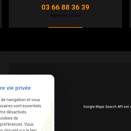
03 66 88 36 39
Appel non surtaxé
re vie privée
e de navigation et vous
ssaires sont essentiels
Google Maps Search API est 
tre désactivés.
cookies de
 préférences. Vous
cliquant sur le lien