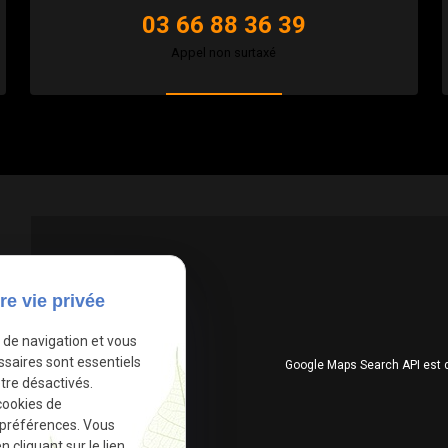
03 66 88 36 39
Appel non surtaxé
re vie privée
e de navigation et vous
ssaires sont essentiels
Google Maps Search API est 
tre désactivés.
cookies de
 préférences. Vous
cliquant sur le lien