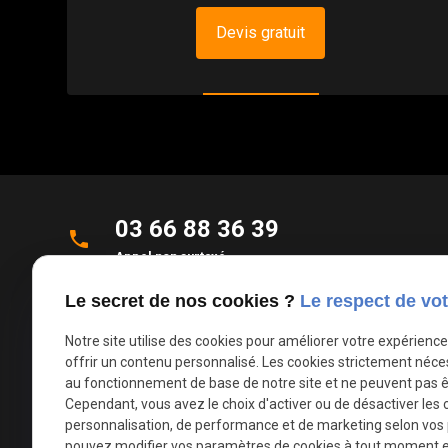
Devis gratuit
03 66 88 36 39
phone
Appel non surtaxé
Le secret de nos cookies ?
Le respect de vot
Parc d'Activités de la Verte Rue
place
Allée des Roseaux
Notre site utilise des cookies pour améliorer votre expérienc
59270 Bailleul
offrir un contenu personnalisé. Les cookies strictement néce
au fonctionnement de base de notre site et ne peuvent pas ê
Cependant, vous avez le choix d'activer ou de désactiver les 
mail
contact@deco-stores.com
personnalisation, de performance et de marketing selon vos
pouvez modifier vos paramètres de cookies à tout moment en 