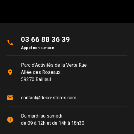
03 66 88 36 39
phone
Appel non surtaxé
Parc d'Activités de la Verte Rue
place
Allée des Roseaux
59270 Bailleul
mail
contact@deco-stores.com
Du mardi au samedi
info
de 09 à 12h et de 14h à 18h30