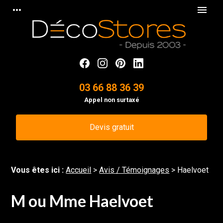
Panneau de gestion des cookies
more_horiz
menu
03 66 88 36 39
Appel non surtaxé
Devis gratuit
Vous êtes ici :
Accueil
>
Avis / Témoignages
>
Haelvoet
M ou Mme Haelvoet