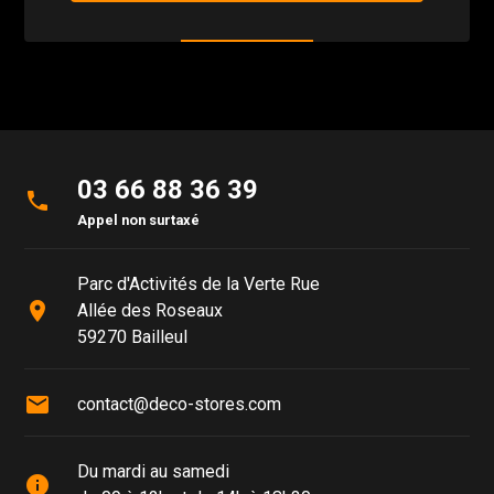
03 66 88 36 39
phone
Appel non surtaxé
Parc d'Activités de la Verte Rue
place
Allée des Roseaux
59270 Bailleul
mail
contact@deco-stores.com
Du mardi au samedi
info