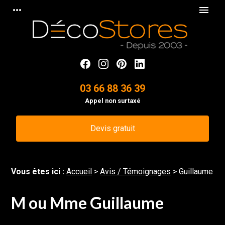
Panneau de gestion des cookies
more_horiz
menu
03 66 88 36 39
Appel non surtaxé
Devis gratuit
Vous êtes ici :
Accueil
>
Avis / Témoignages
>
Guillaume
M ou Mme Guillaume