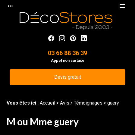
Panneau de gestion des cookies
more_horiz
menu
03 66 88 36 39
Appel non surtaxé
Devis gratuit
Vous êtes ici :
Accueil
>
Avis / Témoignages
>
guery
M ou Mme guery