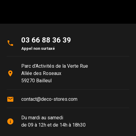
03 66 88 36 39
phone
Appel non surtaxé
Parc d'Activités de la Verte Rue
place
Allée des Roseaux
59270 Bailleul
mail
contact@deco-stores.com
Du mardi au samedi
info
de 09 à 12h et de 14h à 18h30