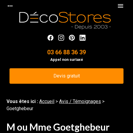
Panneau de gestion des cookies
more_horiz
menu
03 66 88 36 39
Appel non surtaxé
Devis gratuit
Vous êtes ici :
Accueil
>
Avis / Témoignages
>
Goetghebeur
M ou Mme Goetghebeur