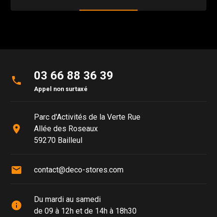
03 66 88 36 39
phone
Appel non surtaxé
Parc d'Activités de la Verte Rue
place
Allée des Roseaux
59270 Bailleul
mail
contact@deco-stores.com
Du mardi au samedi
info
de 09 à 12h et de 14h à 18h30