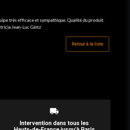
quipe très efficace et sympathique. Qualité du produit.
ricia Jean-Luc Gintz
Retour à la liste
local_shipping
Intervention dans tous les
Hauts-de-France jusqu'à Paris