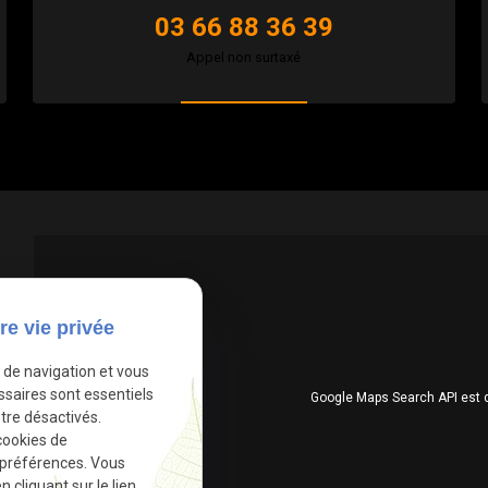
03 66 88 36 39
Appel non surtaxé
re vie privée
e de navigation et vous
ssaires sont essentiels
Google Maps Search API est 
tre désactivés.
cookies de
 préférences. Vous
cliquant sur le lien