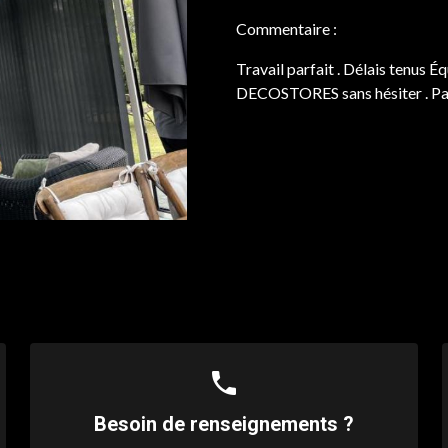
Commentaire :
Travail parfait . Délais tenus É
DECOSTORES sans hésiter . Pat
phone
Besoin de renseignements ?