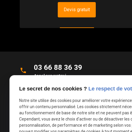
Devis gratuit
03 66 88 36 39
phone
Appel non surtaxé
Le secret de nos cookies ?
Le respect de vot
Parc d'Activités de la Verte Rue
place
Allée des Roseaux
Notre site utilise des cookies pour améliorer votre expérienc
59270 Bailleul
offrir un contenu personnalisé. Les cookies strictement néce
au fonctionnement de base de notre site et ne peuvent pas ê
Cependant, vous avez le choix d'activer ou de désactiver les 
mail
contact@deco-stores.com
personnalisation, de performance et de marketing selon vos
pouvez modifier vos paramètres de cookies à tout moment en 