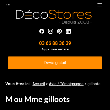
Panneau de gestion des cookies
more_horiz
menu
03 66 88 36 39
Appel non surtaxé
Devis gratuit
Vous êtes ici :
Accueil
>
Avis / Témoignages
>
gilloots
M ou Mme gilloots