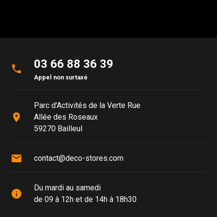
03 66 88 36 39
phone
Appel non surtaxé
Parc d'Activités de la Verte Rue
place
Allée des Roseaux
59270 Bailleul
mail
contact@deco-stores.com
Du mardi au samedi
info
de 09 à 12h et de 14h à 18h30