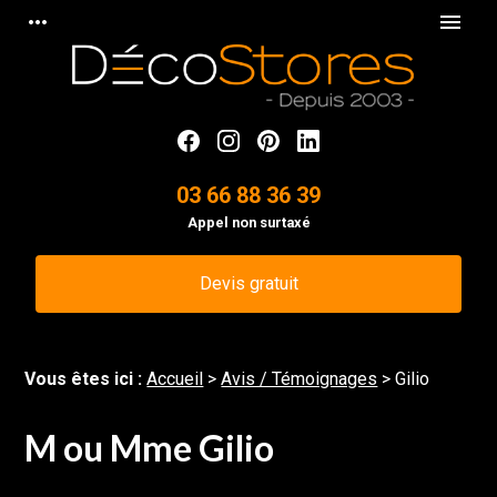
Panneau de gestion des cookies
more_horiz
menu
03 66 88 36 39
Appel non surtaxé
Devis gratuit
Vous êtes ici :
Accueil
>
Avis / Témoignages
>
Gilio
M ou Mme Gilio