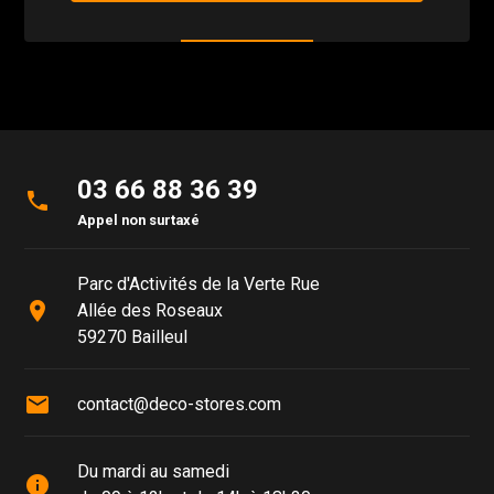
03 66 88 36 39
phone
Appel non surtaxé
Parc d'Activités de la Verte Rue
place
Allée des Roseaux
59270 Bailleul
mail
contact@deco-stores.com
Du mardi au samedi
info