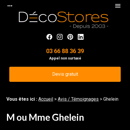
Panneau de gestion des cookies
more_horiz
menu
03 66 88 36 39
Appel non surtaxé
Devis gratuit
Vous êtes ici :
Accueil
>
Avis / Témoignages
>
Ghelein
M ou Mme Ghelein