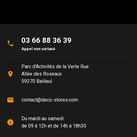
03 66 88 36 39
phone
Appel non surtaxé
Parc d'Activités de la Verte Rue
place
Allée des Roseaux
59270 Bailleul
mail
contact@deco-stores.com
Du mardi au samedi
info
de 09 à 12h et de 14h à 18h30