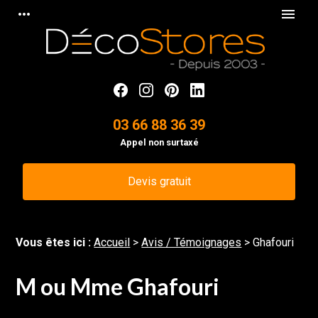
Panneau de gestion des cookies
more_horiz
menu
03 66 88 36 39
Appel non surtaxé
Devis gratuit
Vous êtes ici :
Accueil
>
Avis / Témoignages
>
Ghafouri
M ou Mme Ghafouri