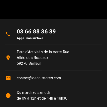
03 66 88 36 39
phone
Appel non surtaxé
Parc d'Activités de la Verte Rue
place
Allée des Roseaux
59270 Bailleul
mail
contact@deco-stores.com
Du mardi au samedi
info
de 09 à 12h et de 14h à 18h30