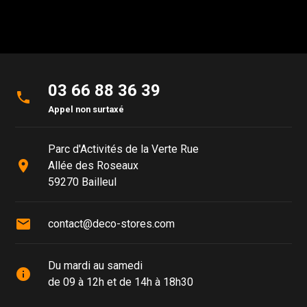
03 66 88 36 39
phone
Appel non surtaxé
Parc d'Activités de la Verte Rue
place
Allée des Roseaux
59270 Bailleul
mail
contact@deco-stores.com
Du mardi au samedi
info
de 09 à 12h et de 14h à 18h30