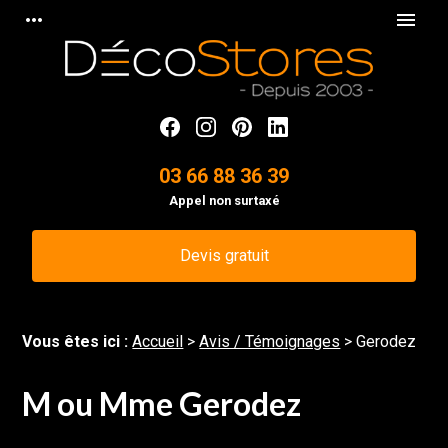
Panneau de gestion des cookies
more_horiz
menu
03 66 88 36 39
Appel non surtaxé
Devis gratuit
Vous êtes ici :
Accueil
>
Avis / Témoignages
>
Gerodez
M ou Mme Gerodez