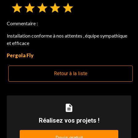
Commentaire :
Installation conforme à nos attentes , équipe sympathique
et efficace
Pergola Fly
Retour à la liste
description
Réalisez vos projets !
Devis gratuit