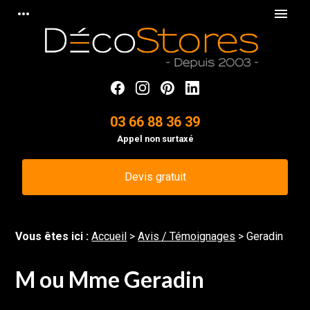
Panneau de gestion des cookies
more_horiz
menu
03 66 88 36 39
Appel non surtaxé
Devis gratuit
Vous êtes ici :
Accueil
>
Avis / Témoignages
>
Geradin
M ou Mme Geradin