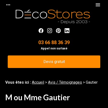
Panneau de gestion des cookies
more_horiz
menu
03 66 88 36 39
Appel non surtaxé
Devis gratuit
Vous êtes ici :
Accueil
>
Avis / Témoignages
>
Gautier
M ou Mme Gautier