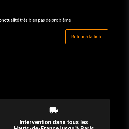
 ponctualité très bien pas de problème
Retour à la liste
local_shipping
Intervention dans tous les
Hauts-de-France jusqu'à Paris