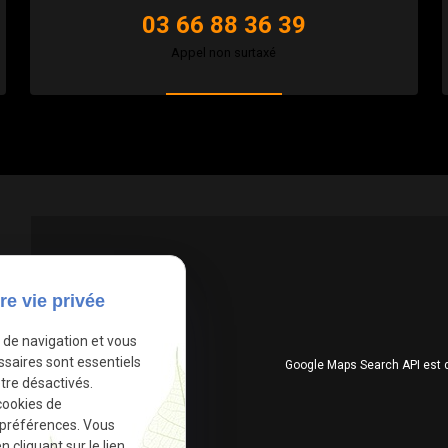
03 66 88 36 39
Appel non surtaxé
re vie privée
e de navigation et vous
ssaires sont essentiels
Google Maps Search API est 
tre désactivés.
cookies de
 préférences. Vous
cliquant sur le lien