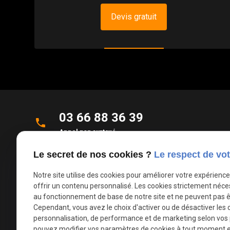
Devis gratuit
03 66 88 36 39
phone
Appel non surtaxé
Le secret de nos cookies ?
Le respect de vot
Parc d'Activités de la Verte Rue
place
Allée des Roseaux
Notre site utilise des cookies pour améliorer votre expérienc
59270 Bailleul
offrir un contenu personnalisé. Les cookies strictement néce
au fonctionnement de base de notre site et ne peuvent pas ê
Cependant, vous avez le choix d'activer ou de désactiver les 
mail
contact@deco-stores.com
personnalisation, de performance et de marketing selon vos
pouvez modifier vos paramètres de cookies à tout moment en 