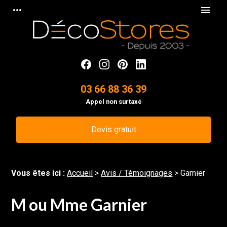
Panneau de gestion des cookies
more_horiz
menu
03 66 88 36 39
Appel non surtaxé
Devis gratuit
Vous êtes ici :
Accueil
>
Avis / Témoignages
>
Garnier
M ou Mme Garnier