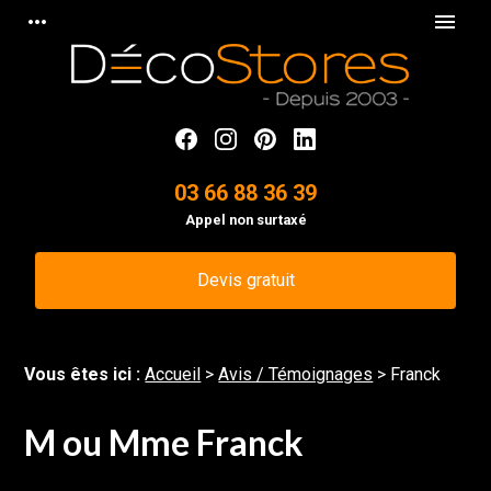
Panneau de gestion des cookies
more_horiz
menu
03 66 88 36 39
Appel non surtaxé
Devis gratuit
Vous êtes ici :
Accueil
>
Avis / Témoignages
>
Franck
M ou Mme Franck