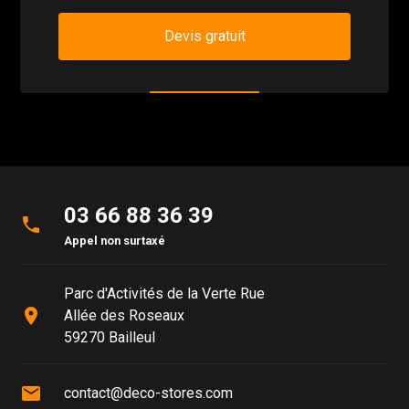
Devis gratuit
03 66 88 36 39
phone
Appel non surtaxé
Parc d'Activités de la Verte Rue
place
Allée des Roseaux
59270 Bailleul
mail
contact@deco-stores.com