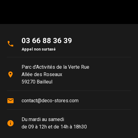
03 66 88 36 39
phone
Appel non surtaxé
Parc d'Activités de la Verte Rue
place
Allée des Roseaux
59270 Bailleul
mail
contact@deco-stores.com
Du mardi au samedi
info
de 09 à 12h et de 14h à 18h30