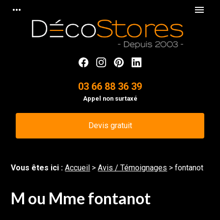
Panneau de gestion des cookies
more_horiz
menu
03 66 88 36 39
Appel non surtaxé
Devis gratuit
Vous êtes ici :
Accueil
>
Avis / Témoignages
>
fontanot
M ou Mme fontanot