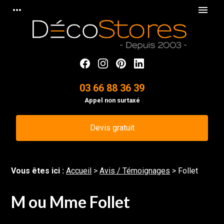
Panneau de gestion des cookies
more_horiz
menu
03 66 88 36 39
Appel non surtaxé
Devis gratuit
Vous êtes ici :
Accueil
>
Avis / Témoignages
>
Follet
M ou Mme Follet