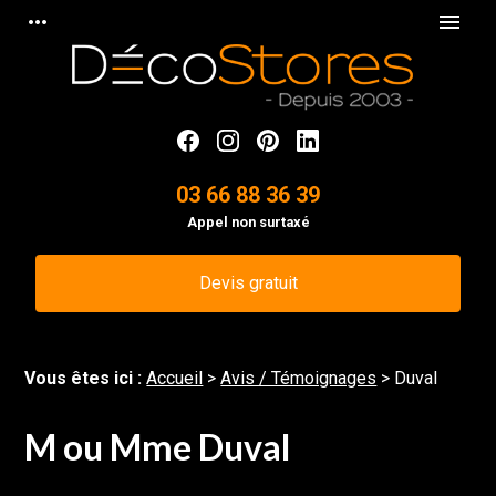
Panneau de gestion des cookies
more_horiz
menu
03 66 88 36 39
Appel non surtaxé
Devis gratuit
Vous êtes ici :
Accueil
>
Avis / Témoignages
>
Duval
M ou Mme Duval