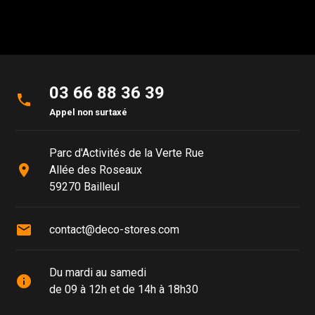
03 66 88 36 39
phone
Appel non surtaxé
Parc d'Activités de la Verte Rue
place
Allée des Roseaux
59270 Bailleul
mail
contact@deco-stores.com
Du mardi au samedi
info
de 09 à 12h et de 14h à 18h30