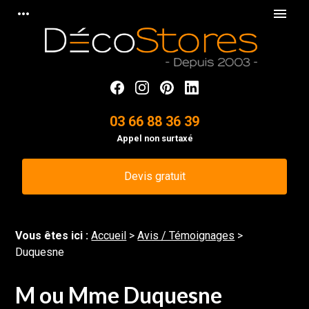
Panneau de gestion des cookies
more_horiz
menu
03 66 88 36 39
Appel non surtaxé
Devis gratuit
Vous êtes ici :
Accueil
>
Avis / Témoignages
>
Duquesne
M ou Mme Duquesne