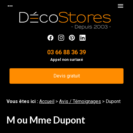
Panneau de gestion des cookies
more_horiz
menu
03 66 88 36 39
Appel non surtaxé
Devis gratuit
Vous êtes ici :
Accueil
>
Avis / Témoignages
>
Dupont
M ou Mme Dupont