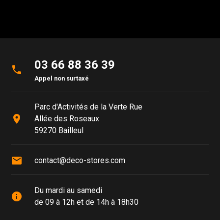
03 66 88 36 39
phone
Appel non surtaxé
Parc d'Activités de la Verte Rue
place
Allée des Roseaux
59270 Bailleul
mail
contact@deco-stores.com
Du mardi au samedi
info
de 09 à 12h et de 14h à 18h30