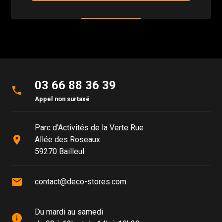
03 66 88 36 39
phone
Appel non surtaxé
Parc d'Activités de la Verte Rue
place
Allée des Roseaux
59270 Bailleul
mail
contact@deco-stores.com
Du mardi au samedi
info