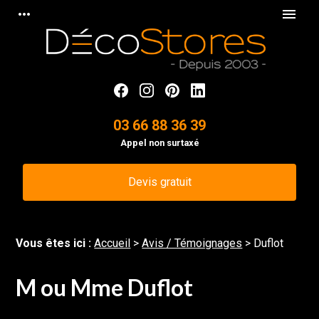
Panneau de gestion des cookies
more_horiz
menu
03 66 88 36 39
Appel non surtaxé
Devis gratuit
Vous êtes ici :
Accueil
>
Avis / Témoignages
>
Duflot
M ou Mme Duflot