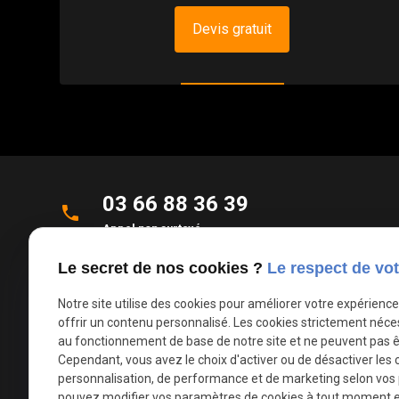
Devis gratuit
03 66 88 36 39
phone
Appel non surtaxé
Le secret de nos cookies ?
Le respect de vot
Parc d'Activités de la Verte Rue
place
Allée des Roseaux
Notre site utilise des cookies pour améliorer votre expérienc
59270 Bailleul
offrir un contenu personnalisé. Les cookies strictement néce
au fonctionnement de base de notre site et ne peuvent pas ê
Cependant, vous avez le choix d'activer ou de désactiver les 
mail
contact@deco-stores.com
personnalisation, de performance et de marketing selon vos
pouvez modifier vos paramètres de cookies à tout moment en 