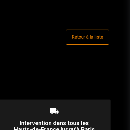
Retour à la liste
local_shipping
Intervention dans tous les
Hauts-de-France jusqu'à Paris