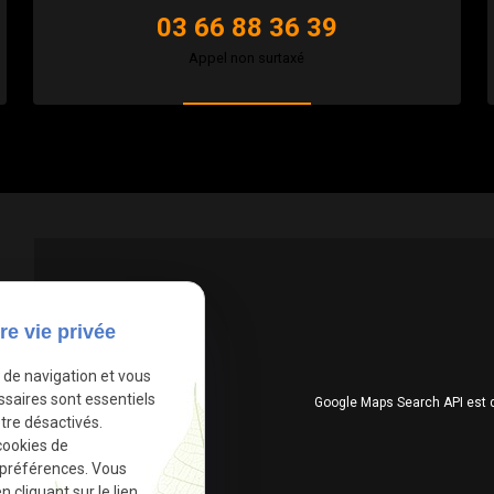
03 66 88 36 39
Appel non surtaxé
re vie privée
e de navigation et vous
ssaires sont essentiels
Google Maps Search API est 
tre désactivés.
cookies de
 préférences. Vous
cliquant sur le lien