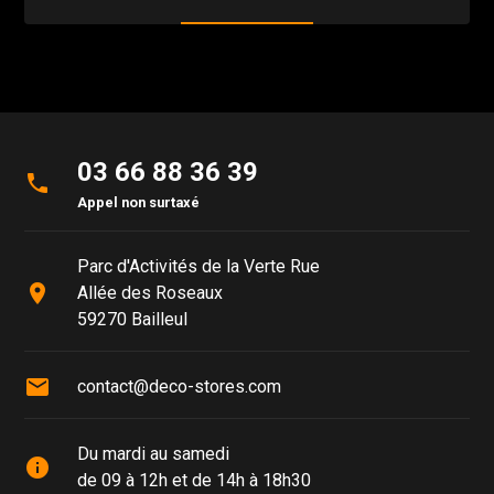
03 66 88 36 39
phone
Appel non surtaxé
Parc d'Activités de la Verte Rue
place
Allée des Roseaux
59270 Bailleul
mail
contact@deco-stores.com
Du mardi au samedi
info
de 09 à 12h et de 14h à 18h30