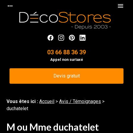
Panneau de gestion des cookies
more_horiz
menu
03 66 88 36 39
Appel non surtaxé
Devis gratuit
Vous êtes ici :
Accueil
>
Avis / Témoignages
>
duchatelet
M ou Mme duchatelet