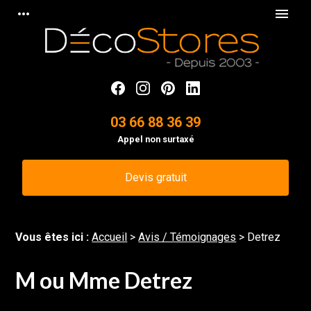
Panneau de gestion des cookies
more_horiz
menu
03 66 88 36 39
Appel non surtaxé
Devis gratuit
Vous êtes ici :
Accueil
>
Avis / Témoignages
>
Detrez
M ou Mme Detrez