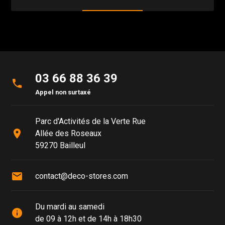
03 66 88 36 39
phone
Appel non surtaxé
Parc d'Activités de la Verte Rue
place
Allée des Roseaux
59270 Bailleul
mail
contact@deco-stores.com
Du mardi au samedi
info
de 09 à 12h et de 14h à 18h30