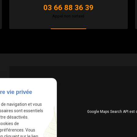
03 66 88 36 39
Appel non surtaxé
re vie privée
e de navigation et vous
ssaires sont essentiels
Google Maps Search API est 
tre désactivés.
cookies de
 préférences. Vous
cliquant sur le lien