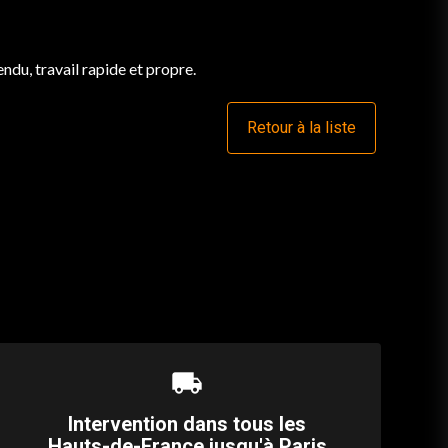
endu, travail rapide et propre.
Retour à la liste
local_shipping
Intervention dans tous les
Hauts-de-France jusqu'à Paris