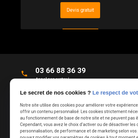
Devis gratuit
03 66 88 36 39
phone
Appel non surtaxé
Le secret de nos cookies ?
Le respect de vot
Parc d'Activités de la Verte Rue
place
Allée des Roseaux
Notre site utilise des cookies pour améliorer votre expérienc
59270 Bailleul
offrir un contenu personnalisé. Les cookies strictement néce
au fonctionnement de base de notre site et ne peuvent pas ê
Cependant, vous avez le choix d'activer ou de désactiver les 
mail
contact@deco-stores.com
personnalisation, de performance et de marketing selon vos
pouvez modifier vos paramètres de cookies à tout moment en 