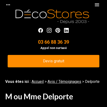
Panneau de gestion des cookies
more_horiz
menu
03 66 88 36 39
Appel non surtaxé
Devis gratuit
Vous êtes ici :
Accueil
>
Avis / Témoignages
>
Delporte
M ou Mme Delporte