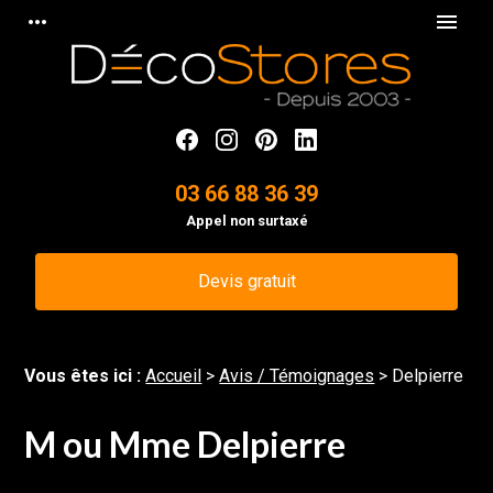
Panneau de gestion des cookies
more_horiz
menu
03 66 88 36 39
Appel non surtaxé
Devis gratuit
Vous êtes ici :
Accueil
>
Avis / Témoignages
>
Delpierre
M ou Mme Delpierre