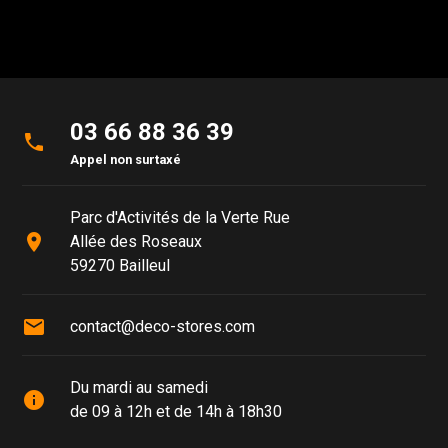
03 66 88 36 39
phone
Appel non surtaxé
Parc d'Activités de la Verte Rue
place
Allée des Roseaux
59270 Bailleul
mail
contact@deco-stores.com
Du mardi au samedi
info
de 09 à 12h et de 14h à 18h30