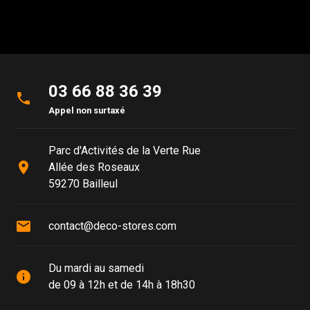
03 66 88 36 39
phone
Appel non surtaxé
Parc d'Activités de la Verte Rue
place
Allée des Roseaux
59270 Bailleul
mail
contact@deco-stores.com
Du mardi au samedi
info
de 09 à 12h et de 14h à 18h30