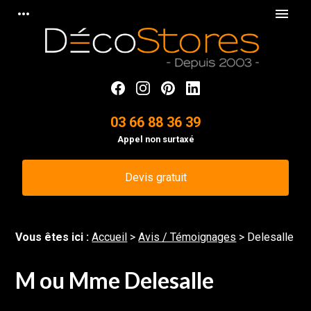
Panneau de gestion des cookies
more_horiz
menu
03 66 88 36 39
Appel non surtaxé
Devis gratuit
Vous êtes ici :
Accueil
>
Avis / Témoignages
>
Delesalle
M ou Mme Delesalle