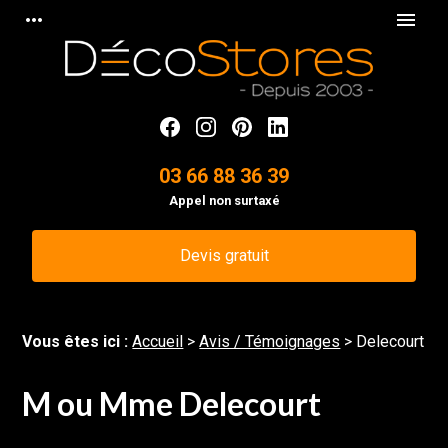
Panneau de gestion des cookies
more_horiz
menu
03 66 88 36 39
Appel non surtaxé
Devis gratuit
Vous êtes ici :
Accueil
>
Avis / Témoignages
>
Delecourt
M ou Mme Delecourt