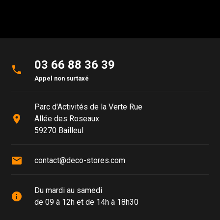
03 66 88 36 39
phone
Appel non surtaxé
Parc d'Activités de la Verte Rue
place
Allée des Roseaux
59270 Bailleul
mail
contact@deco-stores.com
Du mardi au samedi
info
de 09 à 12h et de 14h à 18h30