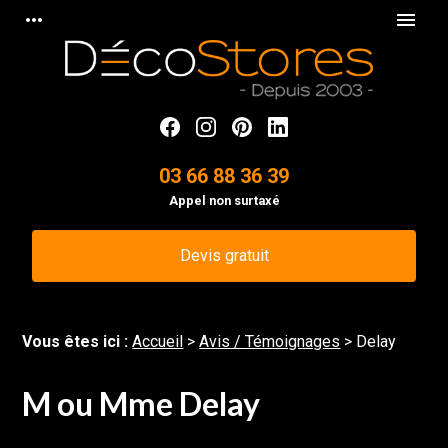
Panneau de gestion des cookies
more_horiz
menu
03 66 88 36 39
Appel non surtaxé
Devis gratuit
Vous êtes ici :
Accueil
>
Avis / Témoignages
>
Delay
M ou Mme Delay