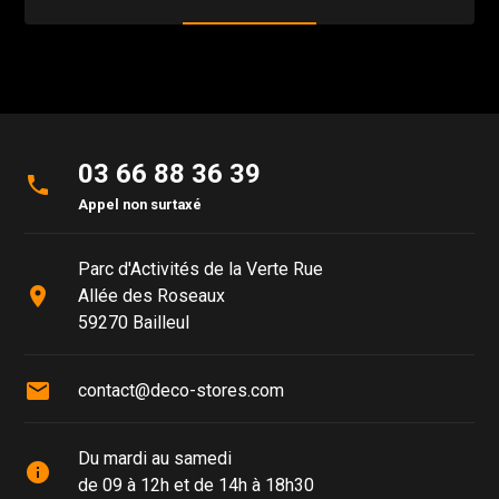
03 66 88 36 39
phone
Appel non surtaxé
Parc d'Activités de la Verte Rue
place
Allée des Roseaux
59270 Bailleul
mail
contact@deco-stores.com
Du mardi au samedi
info
de 09 à 12h et de 14h à 18h30