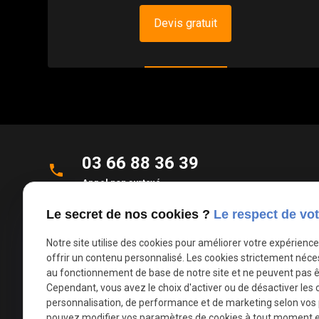
Devis gratuit
03 66 88 36 39
phone
Appel non surtaxé
Le secret de nos cookies ?
Le respect de vot
Parc d'Activités de la Verte Rue
place
Allée des Roseaux
Notre site utilise des cookies pour améliorer votre expérienc
59270 Bailleul
offrir un contenu personnalisé. Les cookies strictement néce
au fonctionnement de base de notre site et ne peuvent pas ê
Cependant, vous avez le choix d'activer ou de désactiver les 
mail
contact@deco-stores.com
personnalisation, de performance et de marketing selon vos
pouvez modifier vos paramètres de cookies à tout moment en 