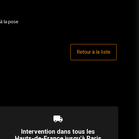
à la pose
Retour à la liste
local_shipping
Intervention dans tous les
Hauts-de-France jusqu'à Paris