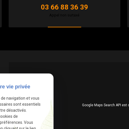
03 66 88 36 39
Appel non surtaxé
re vie privée
e de navigation et vous
ssaires sont essentiels
Google Maps Search API est 
tre désactivés.
cookies de
 préférences. Vous
cliquant sur le lien