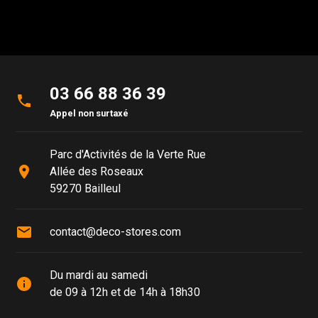
03 66 88 36 39
phone
Appel non surtaxé
Parc d'Activités de la Verte Rue
place
Allée des Roseaux
59270 Bailleul
mail
contact@deco-stores.com
Du mardi au samedi
info
de 09 à 12h et de 14h à 18h30