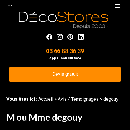
Panneau de gestion des cookies
more_horiz
menu
03 66 88 36 39
Appel non surtaxé
Devis gratuit
Vous êtes ici :
Accueil
>
Avis / Témoignages
>
degouy
M ou Mme degouy