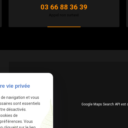
03 66 88 36 39
Appel non surtaxé
re vie privée
e de navigation et vous
ssaires sont essentiels
Google Maps Search API est 
tre désactivés.
cookies de
 préférences. Vous
cliquant sur le lien