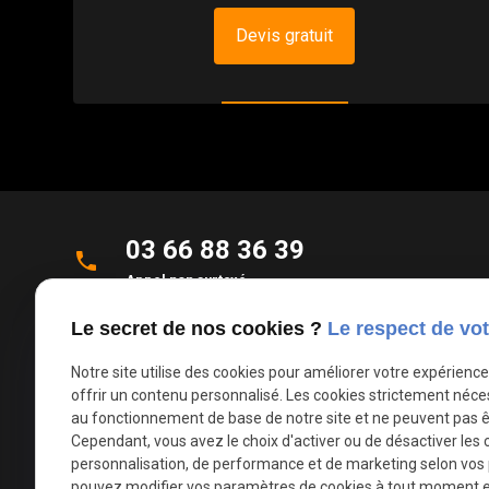
Devis gratuit
03 66 88 36 39
phone
Appel non surtaxé
Le secret de nos cookies ?
Le respect de vot
Parc d'Activités de la Verte Rue
place
Allée des Roseaux
Notre site utilise des cookies pour améliorer votre expérienc
59270 Bailleul
offrir un contenu personnalisé. Les cookies strictement néce
au fonctionnement de base de notre site et ne peuvent pas ê
Cependant, vous avez le choix d'activer ou de désactiver les 
mail
contact@deco-stores.com
personnalisation, de performance et de marketing selon vos
pouvez modifier vos paramètres de cookies à tout moment en 