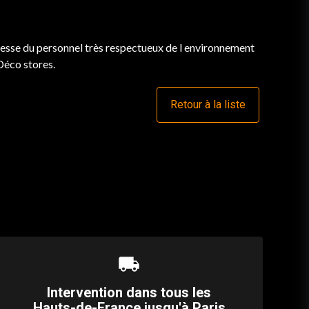
illesse du personnel très respectueux de l environnement
 Déco stores.
Retour à la liste
local_shipping
Intervention dans tous les
Hauts-de-France jusqu'à Paris