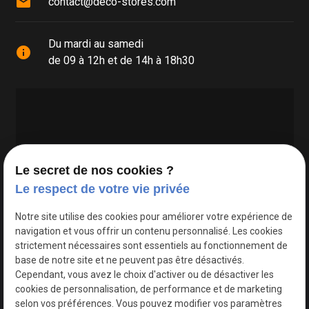
mail
contact@deco-stores.com
Du mardi au samedi
info
de 09 à 12h et de 14h à 18h30
Le secret de nos cookies ?
Le respect de votre vie privée
Google Maps Search API est désactivé.
Autoriser
Notre site utilise des cookies pour améliorer votre expérience de
navigation et vous offrir un contenu personnalisé. Les cookies
strictement nécessaires sont essentiels au fonctionnement de
base de notre site et ne peuvent pas être désactivés.
Cependant, vous avez le choix d'activer ou de désactiver les
cookies de personnalisation, de performance et de marketing
selon vos préférences. Vous pouvez modifier vos paramètres