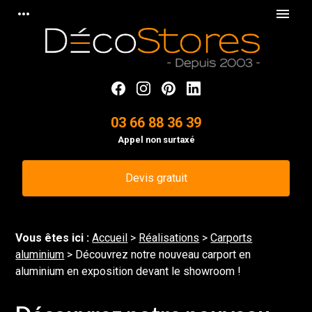
Panneau de gestion des cookies
more_horiz
menu
03 66 88 36 39
Appel non surtaxé
Devis gratuit
Vous êtes ici :
Accueil
>
Réalisations
>
Carports
aluminium
>
Découvrez notre nouveau carport en
aluminium en exposition devant le showroom !