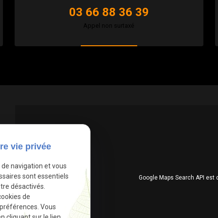
03 66 88 36 39
Appel non surtaxé
re vie privée
e de navigation et vous
ssaires sont essentiels
Google Maps Search API est 
tre désactivés.
cookies de
 préférences. Vous
cliquant sur le lien