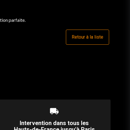
ation parfaite.
Retour à la liste
local_shipping
Intervention dans tous les
Hauts-de-France jusqu'à Paris