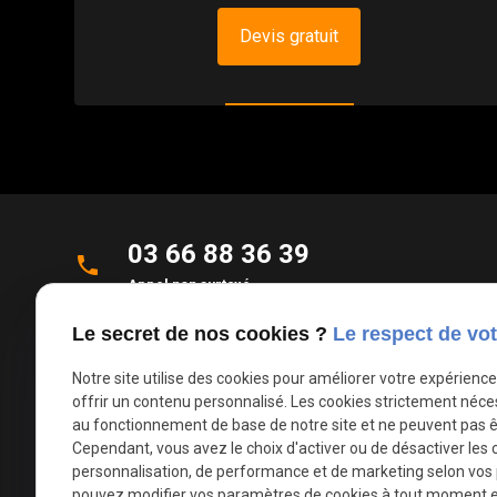
Devis gratuit
03 66 88 36 39
phone
Appel non surtaxé
Le secret de nos cookies ?
Le respect de vot
Parc d'Activités de la Verte Rue
place
Allée des Roseaux
Notre site utilise des cookies pour améliorer votre expérienc
59270 Bailleul
offrir un contenu personnalisé. Les cookies strictement néce
au fonctionnement de base de notre site et ne peuvent pas ê
Cependant, vous avez le choix d'activer ou de désactiver les 
mail
contact@deco-stores.com
personnalisation, de performance et de marketing selon vos
pouvez modifier vos paramètres de cookies à tout moment en 