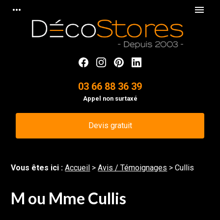
Panneau de gestion des cookies
more_horiz
menu
03 66 88 36 39
Appel non surtaxé
Devis gratuit
Vous êtes ici :
Accueil
>
Avis / Témoignages
>
Cullis
M ou Mme Cullis