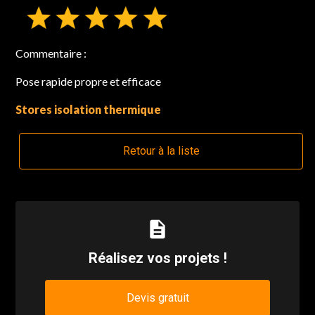
Commentaire :
Pose rapide propre et efficace
Stores isolation thermique
Retour à la liste
description
Réalisez vos projets !
Devis gratuit