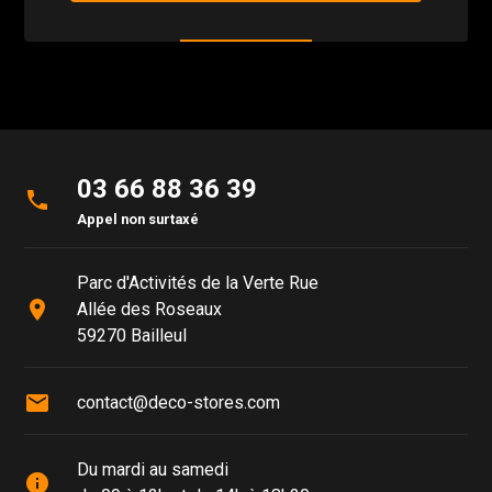
03 66 88 36 39
phone
Appel non surtaxé
Parc d'Activités de la Verte Rue
place
Allée des Roseaux
59270 Bailleul
mail
contact@deco-stores.com
Du mardi au samedi
info