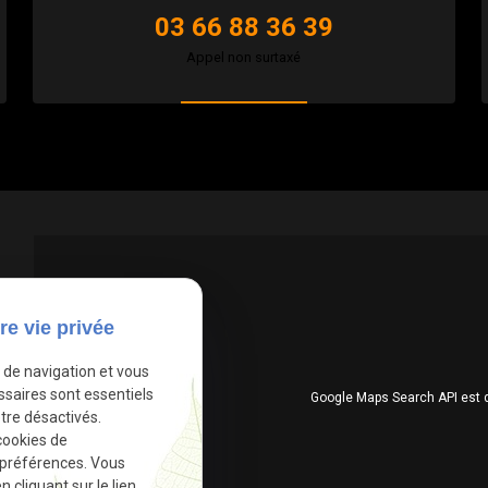
03 66 88 36 39
Appel non surtaxé
re vie privée
e de navigation et vous
ssaires sont essentiels
Google Maps Search API est 
tre désactivés.
cookies de
 préférences. Vous
cliquant sur le lien