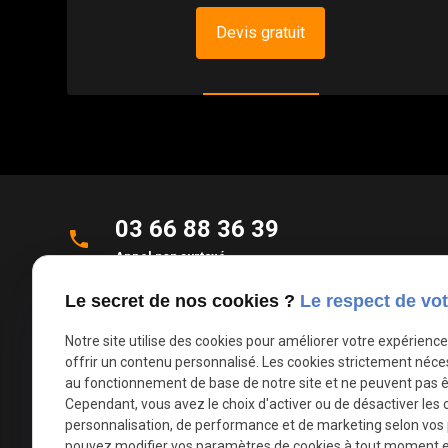
Devis gratuit
03 66 88 36 39
phone
Appel non surtaxé
Le secret de nos cookies ?
Le respect de vot
Parc d'Activités de la Verte Rue
place
Allée des Roseaux
Notre site utilise des cookies pour améliorer votre expérienc
59270 Bailleul
offrir un contenu personnalisé. Les cookies strictement néce
au fonctionnement de base de notre site et ne peuvent pas ê
Cependant, vous avez le choix d'activer ou de désactiver les 
mail
contact@deco-stores.com
personnalisation, de performance et de marketing selon vos
pouvez modifier vos paramètres de cookies à tout moment en 