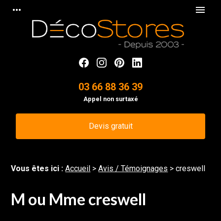
Panneau de gestion des cookies
more_horiz
menu
03 66 88 36 39
Appel non surtaxé
Devis gratuit
Vous êtes ici :
Accueil
>
Avis / Témoignages
>
creswell
M ou Mme creswell