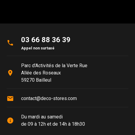
03 66 88 36 39
phone
Appel non surtaxé
Parc d'Activités de la Verte Rue
place
Allée des Roseaux
59270 Bailleul
mail
contact@deco-stores.com
Du mardi au samedi
info
de 09 à 12h et de 14h à 18h30