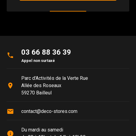
03 66 88 36 39
phone
Appel non surtaxé
Parc d'Activités de la Verte Rue
place
Allée des Roseaux
59270 Bailleul
mail
contact@deco-stores.com
Du mardi au samedi
info