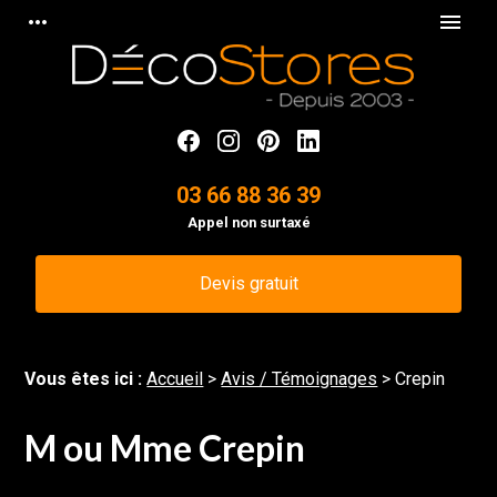
Panneau de gestion des cookies
more_horiz
menu
03 66 88 36 39
Appel non surtaxé
Devis gratuit
Vous êtes ici :
Accueil
>
Avis / Témoignages
>
Crepin
M ou Mme Crepin